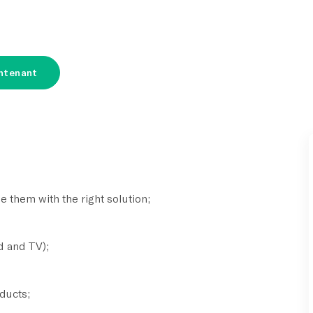
ntenant
i
e them with the right solution;
d and TV);
ducts;