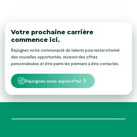
Votre prochaine carrière
commence ici.
Rejoignez notre communauté de talents pour rester informé
des nouvelles opportunités, recevoir des offres
personnalisées et être parmi les premiers à être contactés.
Rejoignez-nous aujourd'hui
follow
Separator
us